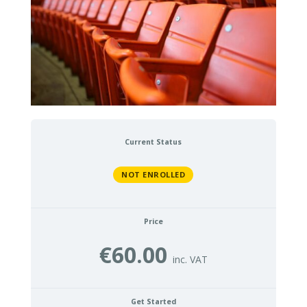
Current Status
NOT ENROLLED
Price
€60.00
Get Started