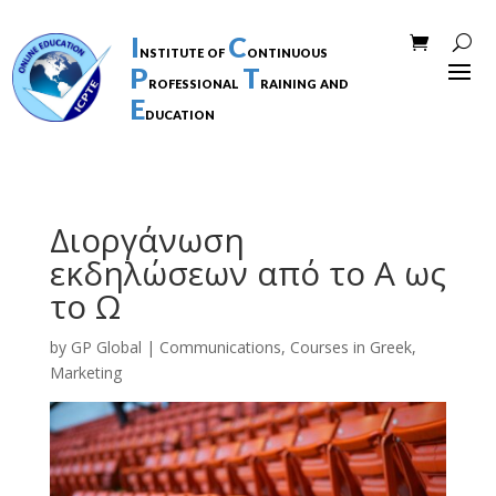
I
C
nstitute of
ontinuous
P
T
rofessional
raining and
E
ducation
Διοργάνωση
εκδηλώσεων από το Α ως
το Ω
by
GP Global
|
Communications
,
Courses in Greek
,
Marketing