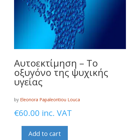
Αυτοεκτίμηση – Το
οξυγόνο της ψυχικής
υγείας
by
Eleonora Papaleontiou Louca
€
60.00
inc. VAT
Add to cart
Αυτοεκτίμηση