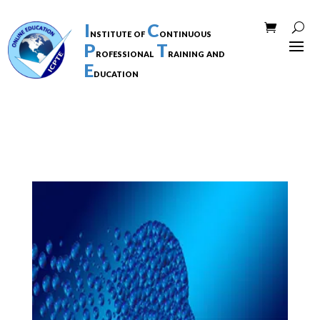
I
C
nstitute of
ontinuous
P
T
rofessional
raining and
E
ducation