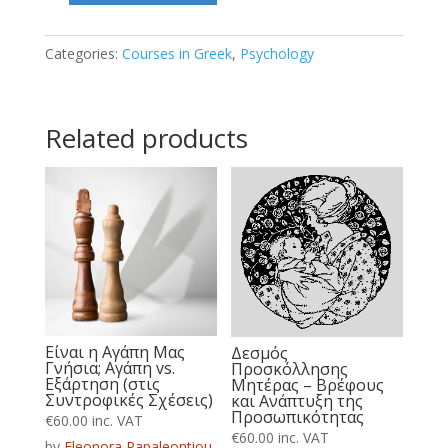
-
Το
Categories:
Courses in Greek
,
Psychology
οξυγόνο
της
Related products
ψυχικής
υγείας
quantity
Είναι η Αγάπη Μας
Δεσμός
Γνήσια; Αγάπη vs.
Προσκόλλησης
Εξάρτηση (στις
Μητέρας – Βρέφους
Συντροφικές Σχέσεις)
και Ανάπτυξη της
Προσωπικότητας
€
60.00
inc. VAT
€
60.00
inc. VAT
by
Eleonora Papaleontiou